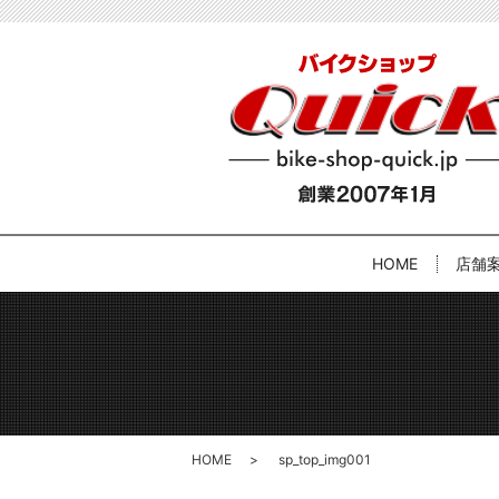
HOME
店舗
HOME
sp_top_img001