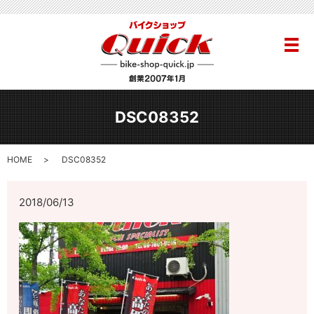
メ
DSC08352
HOME
DSC08352
2018/06/13