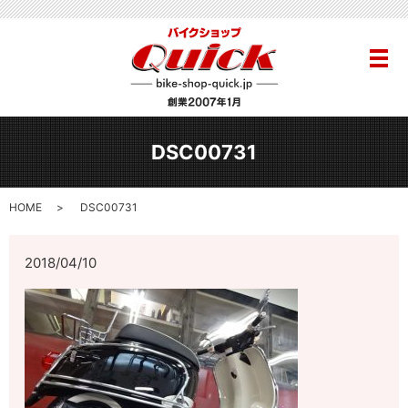
メ
DSC00731
HOME
DSC00731
2018/04/10