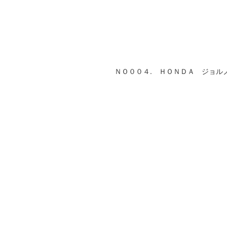
ＮＯ００４. ＨＯＮＤＡ ジョル