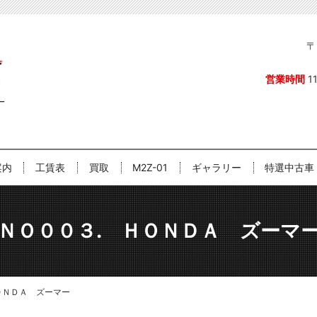
〒
営業時間
1
案内
工賃表
買取
M2Z-01
ギャラリー
特選中古車
ＮＯ００３. ＨＯＮＤＡ ズーマ
ＯＮＤＡ ズーマー