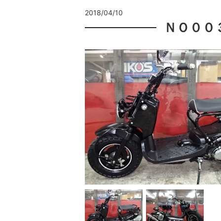
2018/04/10
ＮＯ００