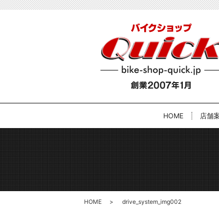
HOME
店舗
HOME
drive_system_img002