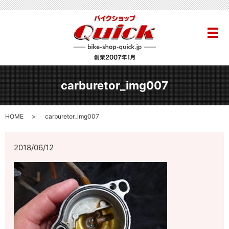
メ
carburetor_img007
HOME
carburetor_img007
2018/06/12